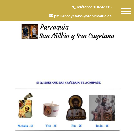
Teléfono: 910242315
pmillancayetano@archimadrid.es